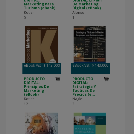
DIGITAL:
DIGITAL: El Plan
Marketing Para
De Marketing
Turismo (eBook)
Digital (eBook)
Kotler
Alonso
5
1
eBook Vst
$ 143.000
eBook Vst
$ 143.000
PRODUCTO
PRODUCTO
DIGITAL:
DIGITAL:
Principios De
Estrategia Y
Marketing
Tacticas De
(eBook)
Precios (e...
Kotler
Nagle
12
3