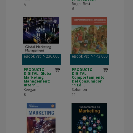
Roger Best
8
6
eBook Vst
$ 230.000
eBook Vst
$ 143.000
PRODUCTO
PRODUCTO
DIGITAL: Global
DIGITAL:
Marketing
Comportamiento
Management:
Del Consumidor
Intern...
11 Ed...
Keegan
Solomon
8
11