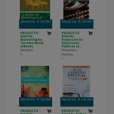
eBook Vst
$ 143.000
eBook Vst
$ 143.000
PRODUCTO
PRODUCTO
DIGITAL:
DIGITAL:
Marketing En
Redaccion En
Turismo Rural
Relaciones
(eBook)
Publicas (e...
Mediano
Fernandez-
1
Huertas
1
eBook Vst
$ 143.000
eBook Vst
$ 143.000
PRODUCTO
PRODUCTO