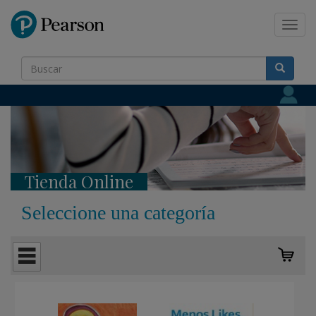
Pearson
Toggl
navig
Tienda Online
Seleccione una categoría