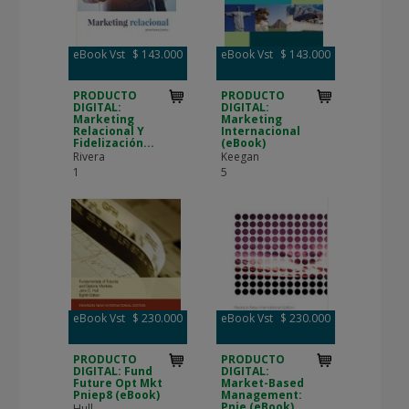
eBook Vst
$ 143.000
eBook Vst
$ 143.000
PRODUCTO
PRODUCTO
DIGITAL:
DIGITAL:
Marketing
Marketing
Relacional Y
Internacional
Fidelización...
(eBook)
Rivera
Keegan
1
5
eBook Vst
$ 230.000
eBook Vst
$ 230.000
PRODUCTO
PRODUCTO
DIGITAL: Fund
DIGITAL:
Future Opt Mkt
Market-Based
Pniep8 (eBook)
Management:
Pnie (eBook)
Hull