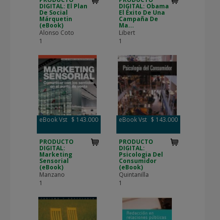
DIGITAL: El Plan
DIGITAL: Obama
De Social
El Éxito De Una
Márquetin
Campaña De
(eBook)
Ma...
Alonso Coto
Libert
1
1
eBook Vst
$ 143.000
eBook Vst
$ 143.000
PRODUCTO
PRODUCTO
DIGITAL:
DIGITAL:
Marketing
Psicologia Del
Sensorial
Consumidor
(eBook)
(eBook)
Manzano
Quintanilla
1
1