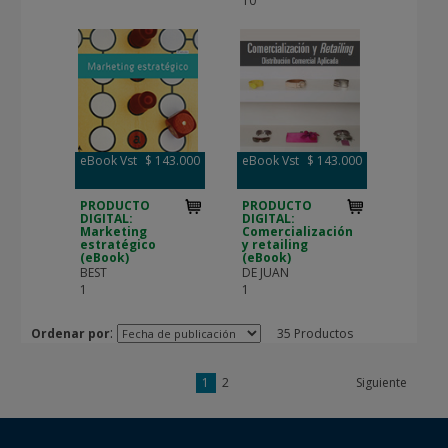
10
eBook Vst
$ 143.000
eBook Vst
$ 143.000
PRODUCTO
PRODUCTO
DIGITAL:
DIGITAL:
Marketing
Comercialización
estratégico
y retailing
(eBook)
(eBook)
BEST
DE JUAN
1
1
:
Ordenar por
35 Productos
1
2
Siguiente