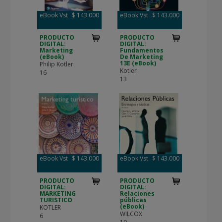
eBook Vst
$ 143.000
eBook Vst
$ 143.000
PRODUCTO
PRODUCTO
DIGITAL:
DIGITAL:
Marketing
Fundamentos
(eBook)
De Marketing
13E (eBook)
Philip Kotler
Kotler
16
13
eBook Vst
$ 143.000
eBook Vst
$ 143.000
PRODUCTO
PRODUCTO
DIGITAL:
DIGITAL:
MARKETING
Relaciones
TURISTICO
públicas
(eBook)
KOTLER
WILCOX
6