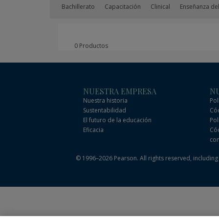
Bachillerato
Capacitación
Clinical
Enseñanza del
0 Productos
NUESTRA EMPRESA
NU
Nuestra historia
Pol
Sustentabilidad
Cód
El futuro de la educación
Pol
Eficacia
Cód
com
© 1996–2026 Pearson. All rights reserved, including t