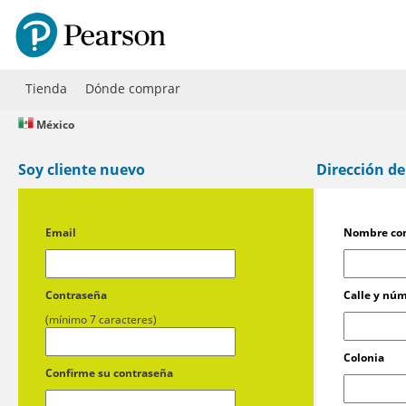
Tienda
Dónde comprar
México
Soy cliente nuevo
Dirección de
Email
Nombre co
Contraseña
Calle y nú
(mínimo 7 caracteres)
Colonia
Confirme su contraseña