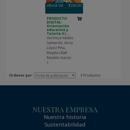
eBook Vst
$280.00
PRODUCTO
DIGITAL:
Orientación
educativa y
Tutoría 4 (...
Verónica Valdés
Salmerón, Alicia
López Piña,
Magda Lillalí
Rendón García
1
:
Ordenar por
3 Productos
NUESTRA EMPRESA
Nuestra historia
Sustentabilidad