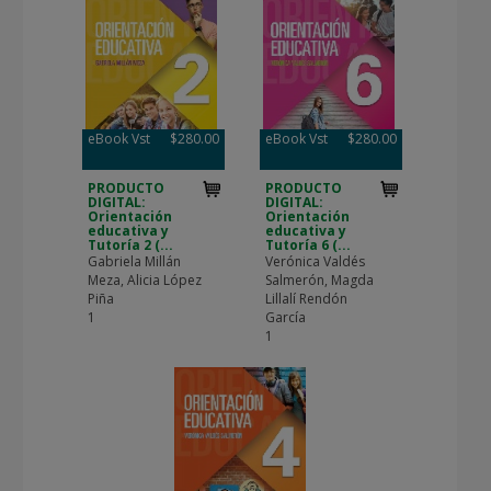
eBook Vst
$280.00
eBook Vst
$280.00
PRODUCTO
PRODUCTO
DIGITAL:
DIGITAL:
Orientación
Orientación
educativa y
educativa y
Tutoría 2 (...
Tutoría 6 (...
Gabriela Millán
Verónica Valdés
Meza, Alicia López
Salmerón, Magda
Piña
Lillalí Rendón
1
García
1