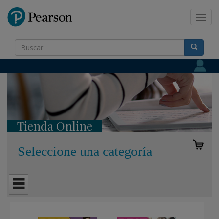
Pearson
Toggl
navig
Tienda Online
Seleccione una categoría