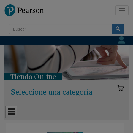
Pearson
Toggl
navig
Tienda Online
Seleccione una categoría