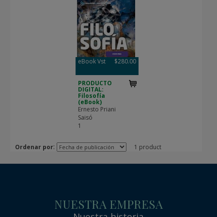
eBook Vst
$280.00
PRODUCTO
DIGITAL:
Filosofía
(eBook)
Ernesto Priani
Saisó
1
:
Ordenar por
1 product
NUESTRA EMPRESA
Nuestra historia