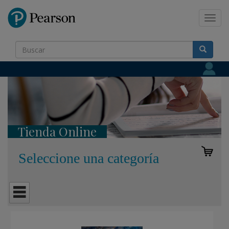
Pearson
Toggl
navig
Tienda Online
Seleccione una categoría