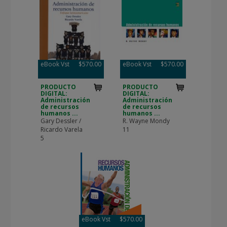
eBook Vst
$570.00
eBook Vst
$570.00
PRODUCTO
PRODUCTO
DIGITAL:
DIGITAL:
Administración
Administración
de recursos
de recursos
humanos ...
humanos ...
Gary Dessler /
R. Wayne Mondy
Ricardo Varela
11
5
eBook Vst
$570.00