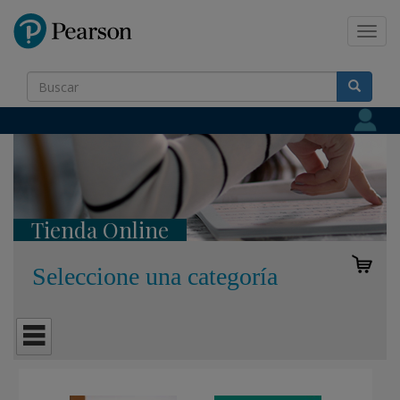
Pearson
Toggl
navig
Tienda Online
Seleccione una categoría