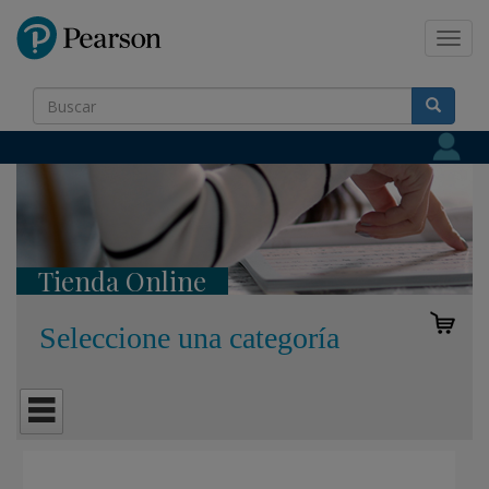
Pearson
Toggl
navig
Tienda Online
Seleccione una categoría