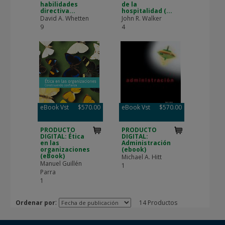
habilidades
de la
directiva...
hospitalidad (...
David A. Whetten
John R. Walker
9
4
eBook Vst
$570.00
eBook Vst
$570.00
PRODUCTO
PRODUCTO
DIGITAL: Ética
DIGITAL:
en las
Administración
organizaciones
(ebook)
(eBook)
Michael A. Hitt
Manuel Guillén
1
Parra
1
:
Ordenar por
14 Productos