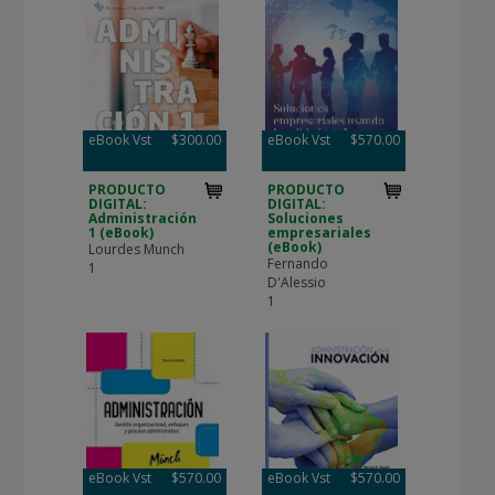
eBook Vst
$300.00
eBook Vst
$570.00
PRODUCTO
PRODUCTO
DIGITAL:
DIGITAL:
Administración
Soluciones
1 (eBook)
empresariales
(eBook)
Lourdes Munch
Fernando
1
D'Alessio
1
eBook Vst
$570.00
eBook Vst
$570.00