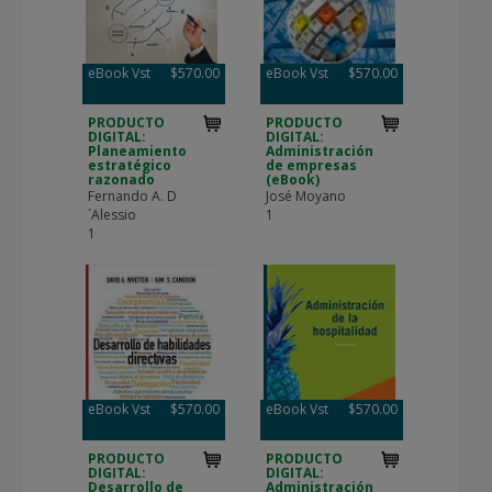
eBook Vst
$570.00
eBook Vst
$570.00
PRODUCTO
PRODUCTO
DIGITAL:
DIGITAL:
Planeamiento
Administración
estratégico
de empresas
razonado
(eBook)
Fernando A. D
José Moyano
´Alessio
1
1
eBook Vst
$570.00
eBook Vst
$570.00
PRODUCTO
PRODUCTO
DIGITAL:
DIGITAL:
Desarrollo de
Administración