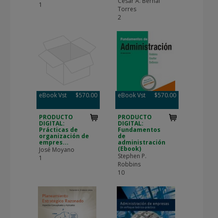
César A. Bernal
1
Torres
2
eBook Vst
$570.00
eBook Vst
$570.00
PRODUCTO
PRODUCTO
DIGITAL:
DIGITAL:
Prácticas de
Fundamentos
organización de
de
empres...
administración
(Ebook)
José Moyano
Stephen P.
1
Robbins
10