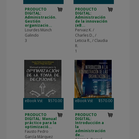
PRODUCTO
PRODUCTO
DIGITAL:
DIGITAL:
Administración.
Administración
Gestión
de la innovación
organizacio...
(eB...
Lourdes Münch
Pervaiz K. /
Galindo
Charles D., /
3
Leticia R., / Claudia
R.
1
eBook Vst
$570.00
eBook Vst
$570.00
PRODUCTO
PRODUCTO
DIGITAL: Manual
DIGITAL:
práctico para la
Introducción a
optimizació...
la
administración
Fausto Pedro
de...
García Márquez