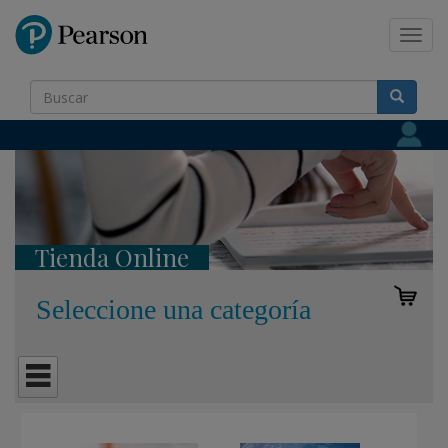
Pearson
Toggl
navig
Tienda Online
Seleccione una categoría