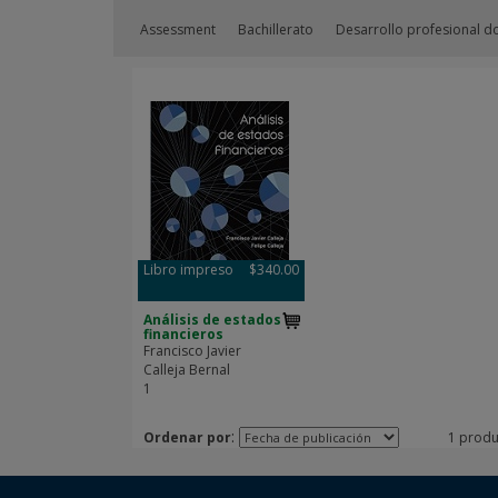
Assessment
Bachillerato
Desarrollo profesional d
Libro impreso
$340.00
Análisis de estados
financieros
Francisco Javier
Calleja Bernal
1
:
Ordenar por
1 produ