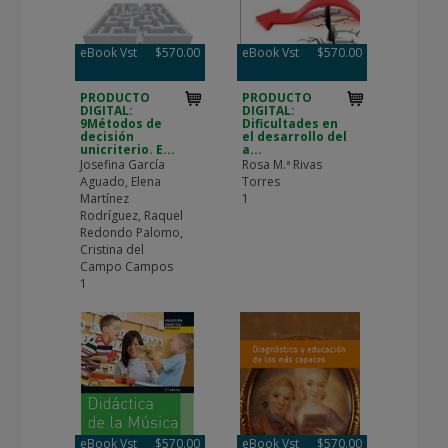
eBook Vst
$570.00
eBook Vst
$570.00
PRODUCTO
PRODUCTO
DIGITAL:
DIGITAL:
9Métodos de
Dificultades en
decisión
el desarrollo del
unicriterio. E...
a...
Josefina García
Rosa M.ª Rivas
Aguado, Elena
Torres
Martínez
1
Rodríguez, Raquel
Redondo Palomo,
Cristina del
Campo Campos
1
eBook Vst
$570.00
eBook Vst
$570.00