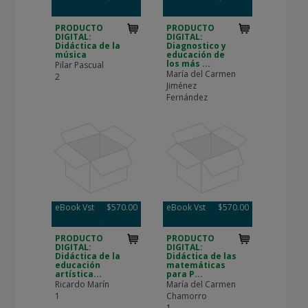
PRODUCTO
PRODUCTO
DIGITAL:
DIGITAL:
Didáctica de la
Diagnostico y
música
educación de
los más ...
Pilar Pascual
María del Carmen
2
Jiménez
Fernández
eBook Vst
$570.00
eBook Vst
$570.00
PRODUCTO
PRODUCTO
DIGITAL:
DIGITAL:
Didáctica de la
Didáctica de las
educación
matemáticas
artística...
para P...
Ricardo Marín
María del Carmen
1
Chamorro
1