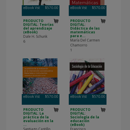
eBook Vst
$570.00
eBook Vst
$570.00
PRODUCTO
PRODUCTO
DIGITAL: Teorías
DIGITAL:
del aprendizaje
Didáctica de las
(eBook)
matemáticas
para e...
Dale H. Schunk
María Del Carmen
6
Chamorro
1
eBook Vst
$570.00
eBook Vst
$570.00
PRODUCTO
PRODUCTO
DIGITAL: La
DIGITAL:
práctica de la
Sociología de la
evaluación en la
educación
...
(eBook)
Santiago Castillo
Francisco