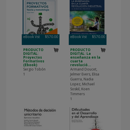
eBook Vst
$570.00
eBook Vst
$570.00
PRODUCTO
PRODUCTO
DIGITAL:
DIGITAL: La
Proyectos
enseñanza en la
Formativos
cuarta
(Ebook)
revolució...
Sergio Tobón
Armand Doucet,
1
Jelmer Evers, Elisa
Guerra, Nadia
Lopez, Michael
Soskil, Koen
Timmers
1