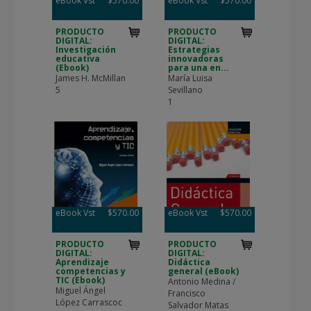
eBook Vst
$570.00
eBook Vst
$570.00
PRODUCTO
PRODUCTO
DIGITAL:
DIGITAL:
Investigación
Estrategias
educativa
innovadoras
(Ebook)
para una en...
James H. McMillan
María Luisa
5
Sevillano
1
eBook Vst
$570.00
eBook Vst
$570.00
PRODUCTO
PRODUCTO
DIGITAL:
DIGITAL:
Aprendizaje
Didáctica
competencias y
general (eBook)
TIC (Ebook)
Antonio Medina /
Miguel Ángel
Francisco
López Carrascoc
Salvador Matas