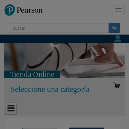
Pearson
Toggl
navig
Tienda Online
Seleccione una categoría