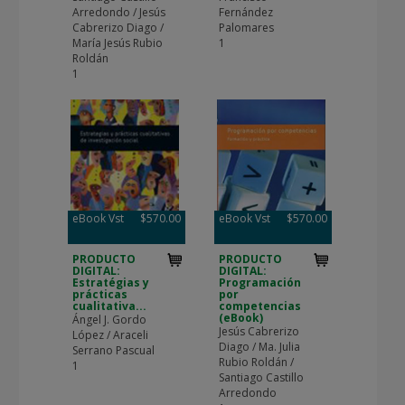
Arredondo / Jesús
Fernández
Cabrerizo Diago /
Palomares
María Jesús Rubio
1
Roldán
1
eBook Vst
$570.00
eBook Vst
$570.00
PRODUCTO
PRODUCTO
DIGITAL:
DIGITAL:
Estratégias y
Programación
prácticas
por
cualitativa...
competencias
(eBook)
Ángel J. Gordo
Jesús Cabrerizo
López / Araceli
Diago / Ma. Julia
Serrano Pascual
Rubio Roldán /
1
Santiago Castillo
Arredondo