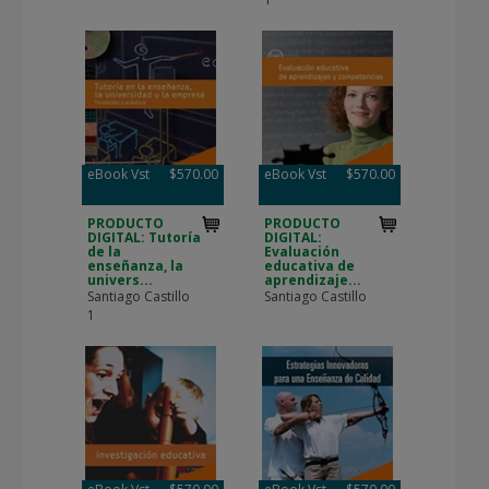
eBook Vst
$570.00
eBook Vst
$570.00
PRODUCTO
PRODUCTO
DIGITAL: Tutoría
DIGITAL:
de la
Evaluación
enseñanza, la
educativa de
univers...
aprendizaje...
Santiago Castillo
Santiago Castillo
1