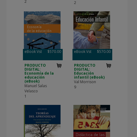
2
2
eBook Vst
$570.00
eBook Vst
$570.00
PRODUCTO
PRODUCTO
DIGITAL:
DIGITAL:
Economía de la
Educación
educación
infantil (eBook)
(eBook)
Val Morrison
Manuel Salas
9
Velasco
1