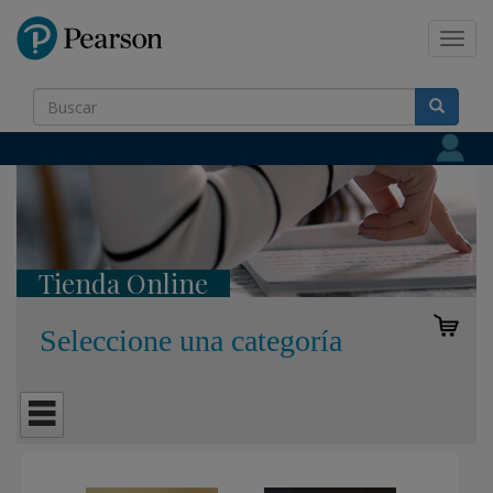
Pearson
Toggl
navig
Tienda Online
Seleccione una categoría