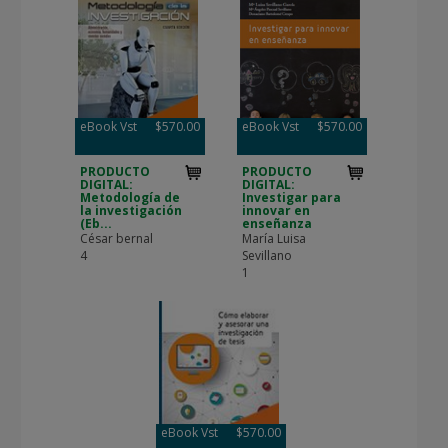
eBook Vst
$570.00
eBook Vst
$570.00
PRODUCTO
PRODUCTO
DIGITAL:
DIGITAL:
Metodología de
Investigar para
la investigación
innovar en
(Eb...
enseñanza
César bernal
María Luisa
4
Sevillano
1
eBook Vst
$570.00