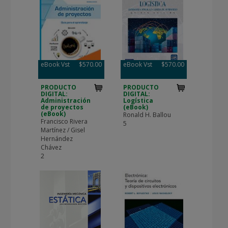
eBook Vst
$570.00
eBook Vst
$570.00
PRODUCTO
PRODUCTO
DIGITAL:
DIGITAL:
Administración
Logística
de proyectos
(eBook)
(eBook)
Ronald H. Ballou
Francisco Rivera
5
Martínez / Gisel
Hernández
Chávez
2