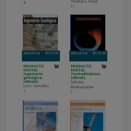
Thomas L. Floyd
4
11
eBook Vst
$570.00
eBook Vst
$570.00
PRODUCTO
PRODUCTO
DIGITAL:
DIGITAL:
Ingeniería
Termodinámica
geológica
(eBook)
(eBook)
Subrata
Luis I. González
Bhattacharjee
1
1