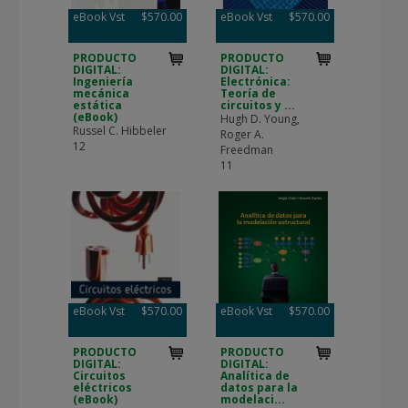
eBook Vst
$570.00
eBook Vst
$570.00
PRODUCTO
PRODUCTO
DIGITAL:
DIGITAL:
Ingeniería
Electrónica:
mecánica
Teoría de
estática
circuitos y ...
(eBook)
Hugh D. Young,
Russel C. Hibbeler
Roger A.
12
Freedman
11
eBook Vst
$570.00
eBook Vst
$570.00
PRODUCTO
PRODUCTO
DIGITAL:
DIGITAL:
Circuitos
Analítica de
eléctricos
datos para la
(eBook)
modelaci...