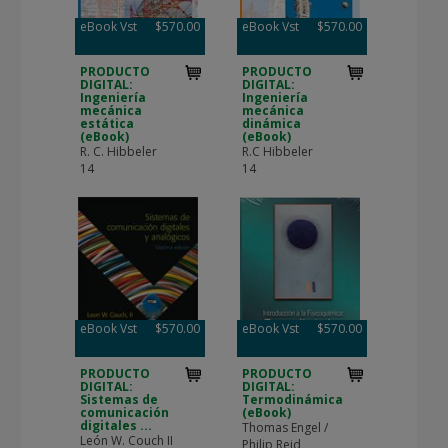
eBook Vst
$570.00
eBook Vst
$570.00
PRODUCTO
PRODUCTO
DIGITAL:
DIGITAL:
Ingeniería
Ingeniería
mecánica
mecánica
estática
dinámica
(eBook)
(eBook)
R. C. Hibbeler
R.C Hibbeler
14
14
eBook Vst
$570.00
eBook Vst
$570.00
PRODUCTO
PRODUCTO
DIGITAL:
DIGITAL:
Sistemas de
Termodinámica
comunicación
(eBook)
digitales ...
Thomas Engel /
León W. Couch II
Philip Reid