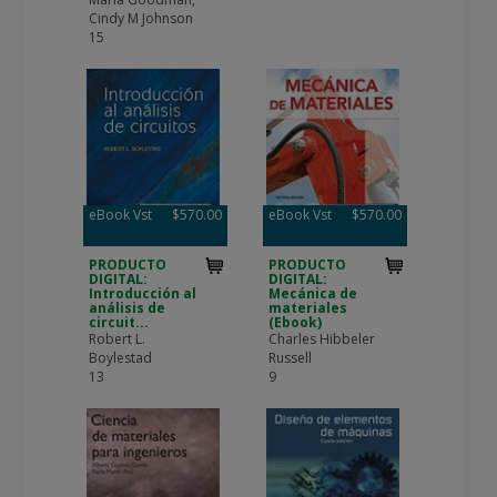
Cindy M Johnson
15
eBook Vst
$570.00
eBook Vst
$570.00
PRODUCTO
PRODUCTO
DIGITAL:
DIGITAL:
Introducción al
Mecánica de
análisis de
materiales
circuit...
(Ebook)
Robert L.
Charles Hibbeler
Boylestad
Russell
13
9