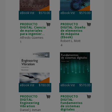
eBook Vst
$570.00
eBook Vst
$570.00
PRODUCTO
PRODUCTO
DIGITAL: Ciencia
DIGITAL: Diseño
de materiales
de elementos
para ingenier...
de máquina
(Ebook)
Alfredo Güemes
Robert L. Mott
1
4
eBook Vst
$780.00
eBook Vst
$570.00
PRODUCTO
PRODUCTO
DIGITAL:
DIGITAL:
Engineering
Fundamentos
Vibration
de sistemas
digitales
Daniel J. Inman