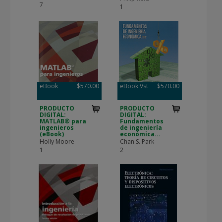
7
1
eBook
$570.00
eBook Vst
$570.00
PRODUCTO
PRODUCTO
DIGITAL:
DIGITAL:
MATLAB® para
Fundamentos
ingenieros
de ingeniería
(eBook)
económica...
Holly Moore
Chan S. Park
1
2