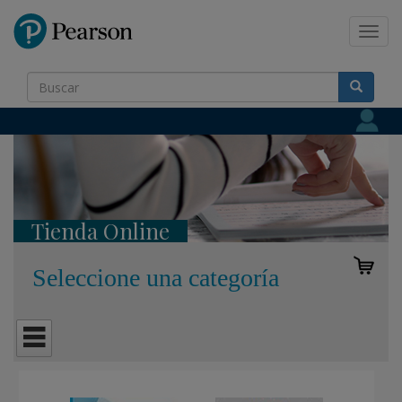
Pearson
Toggl
navig
Tienda Online
Seleccione una categoría