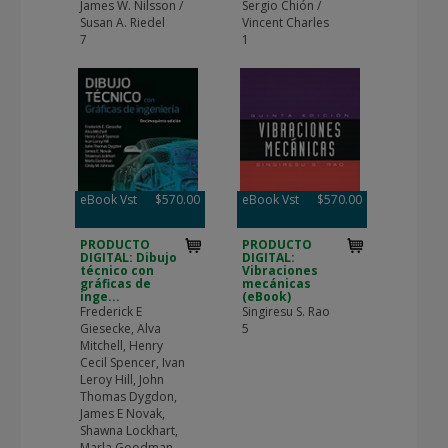
James W. Nilsson /
Sergio Chión /
Susan A. Riedel
Vincent Charles
7
1
eBook Vst
$570.00
eBook Vst
$570.00
PRODUCTO
PRODUCTO
DIGITAL: Dibujo
DIGITAL:
técnico con
Vibraciones
gráficas de
mecánicas
inge...
(eBook)
Frederick E
Singiresu S. Rao
Giesecke, Alva
5
Mitchell, Henry
Cecil Spencer, Ivan
Leroy Hill, John
Thomas Dygdon,
James E Novak,
Shawna Lockhart,
Marla Goodman,