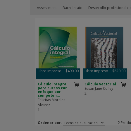
Assessment
Bachillerato
Desarrollo profesional d
Libro impreso
$490.00
Libro impreso
$820.00
Cálculo integral
Cálculo vectorial
para cursos con
Susan Jane Colley
enfoque por
2
competen...
Felícitas Morales
Álvarez
1
:
Ordenar por
2 Produ