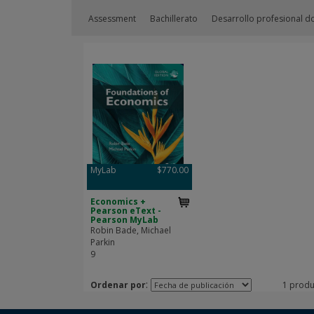
Assessment
Bachillerato
Desarrollo profesional d
MyLab
$770.00
Economics +
Pearson eText -
Pearson MyLab
Robin Bade, Michael
Parkin
9
:
Ordenar por
1 produ