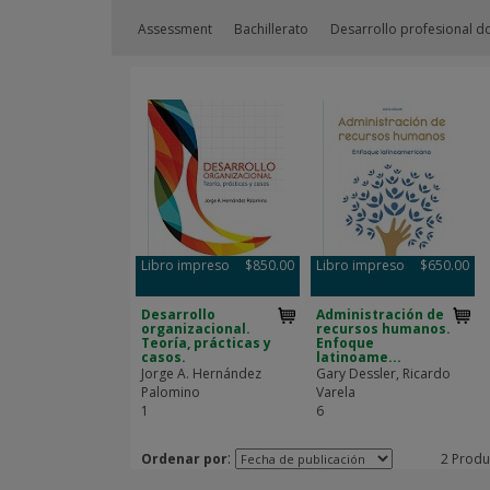
Assessment
Bachillerato
Desarrollo profesional d
Libro impreso
$850.00
Libro impreso
$650.00
Desarrollo
Administración de
organizacional.
recursos humanos.
Teoría, prácticas y
Enfoque
casos.
latinoame...
Jorge A. Hernández
Gary Dessler, Ricardo
Palomino
Varela
1
6
:
Ordenar por
2 Produ