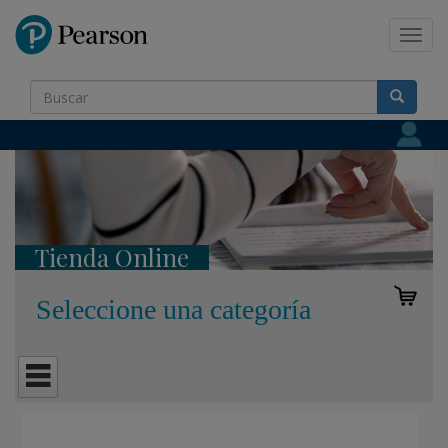
Pearson
Toggl
navig
Tienda Online
Seleccione una categoría