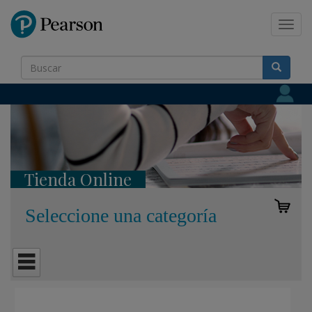
Pearson
Toggl
navig
Tienda Online
Seleccione una categoría