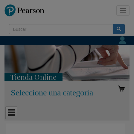
Pearson
Toggl
navig
Tienda Online
Seleccione una categoría