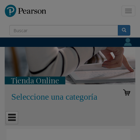
Pearson
Toggl
navig
Tienda Online
Seleccione una categoría