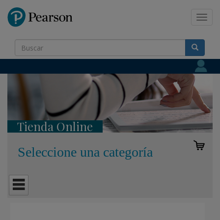
Pearson
Toggl
navig
Tienda Online
Seleccione una categoría