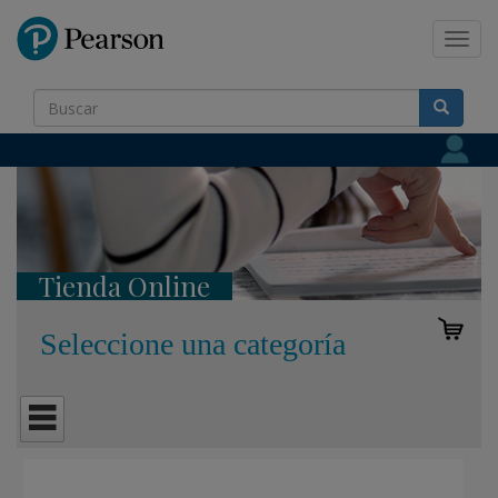
Pearson
Toggl
navig
Tienda Online
Seleccione una categoría