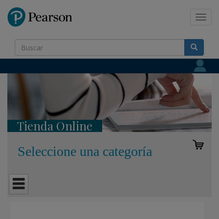
Pearson
Toggl
navig
Tienda Online
Seleccione una categoría