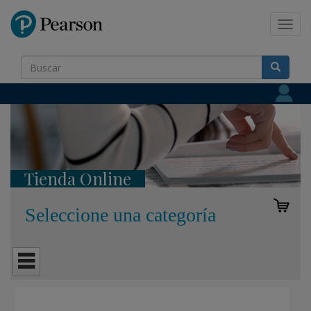
Pearson
Toggl
navig
Tienda Online
Seleccione una categoría