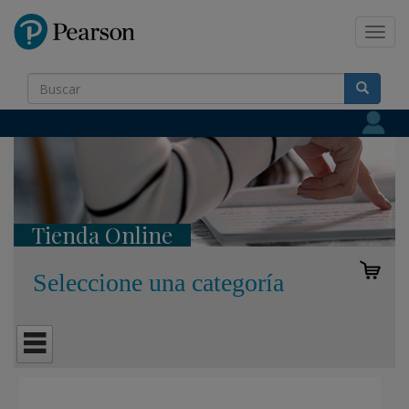
Pearson
Toggl
navig
Tienda Online
Seleccione una categoría