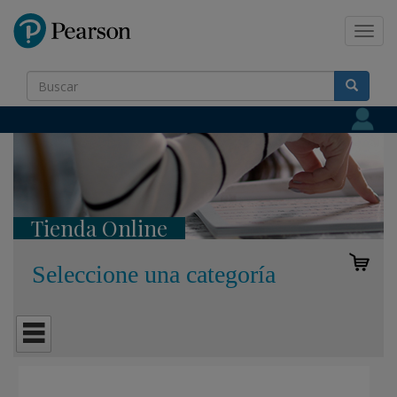
Pearson
Toggl
navig
Tienda Online
Seleccione una categoría