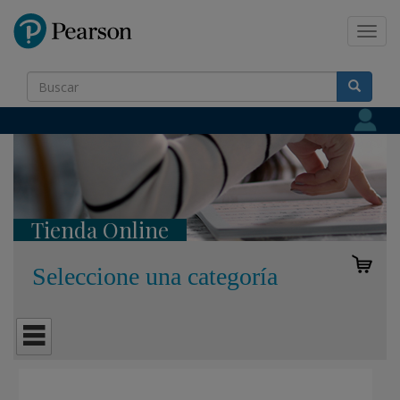
Pearson
Toggl
navig
Tienda Online
Seleccione una categoría