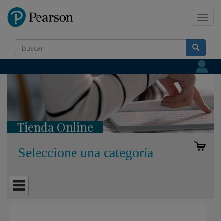
Pearson
Toggl
navig
Tienda Online
Seleccione una categoría