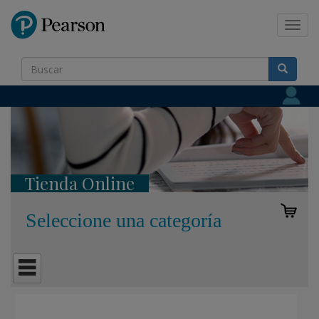
Pearson
Toggl
navig
Tienda Online
Seleccione una categoría