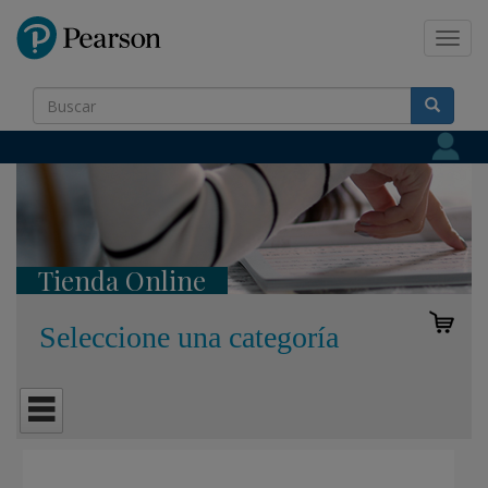
Pearson
Toggl
navig
Tienda Online
Seleccione una categoría