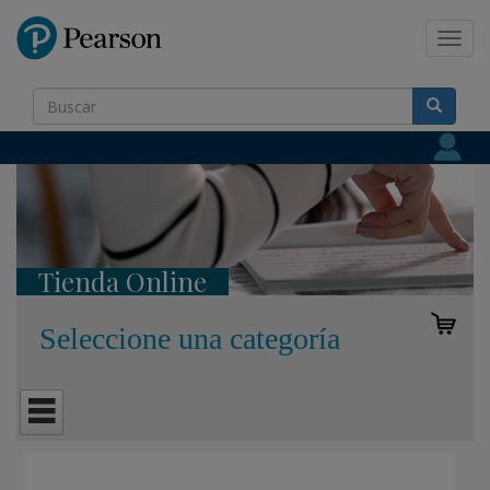
Pearson
Toggl
navig
Tienda Online
Seleccione una categoría