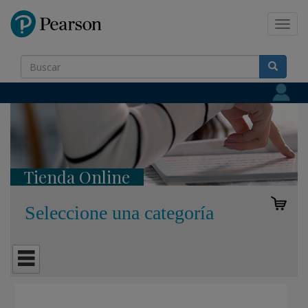
Pearson
Toggl
navig
Tienda Online
Seleccione una categoría