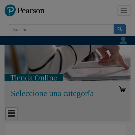
Pearson
Toggl
navig
Tienda Online
Seleccione una categoría