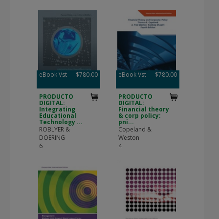
eBook Vst
$780.00
eBook Vst
$780.00
PRODUCTO
PRODUCTO
DIGITAL:
DIGITAL:
Integrating
Financial theory
Educational
& corp policy:
Technology ...
pni...
ROBLYER &
Copeland &
DOERING
Weston
6
4