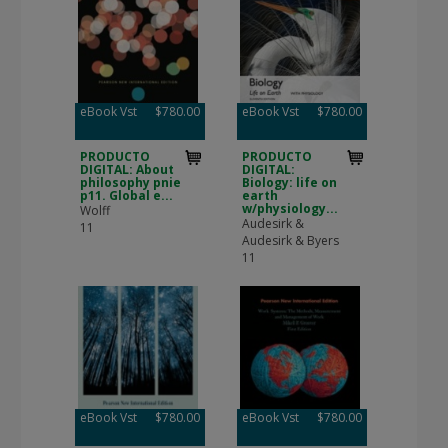
eBook Vst
$780.00
eBook Vst
$780.00
PRODUCTO
PRODUCTO
DIGITAL: About
DIGITAL:
philosophy pnie
Biology: life on
p11. Global e...
earth
w/physiology...
Wolff
Audesirk &
11
Audesirk & Byers
11
eBook Vst
$780.00
eBook Vst
$780.00