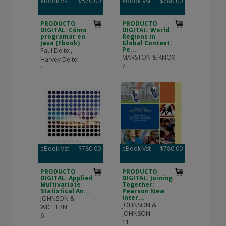
eBook Vst
$570.00
eBook Vst
$780.00
PRODUCTO
PRODUCTO
DIGITAL: Cómo
DIGITAL: World
programar en
Regions in
Java (Ebook)
Global Context:
Pe...
Paul Deitel,
MARSTON & KNOX
Harvey Deitel
7
1
eBook Vst
$780.00
eBook Vst
$780.00
PRODUCTO
PRODUCTO
DIGITAL: Applied
DIGITAL: Joining
Multivariate
Together:
Statistical An...
Pearson New
Inter...
JOHNSON &
JOHNSON &
WICHERN
JOHNSON
6
11