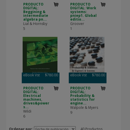
PRODUCTO
PRODUCTO
DIGITAL:
DIGITAL: Work
Beggining &
systems:
intermediate
pniep1. Global
algebra pn...
editio...
Lial & Hornsby
Groover
5
1
eBook Vst
$780.00
eBook Vst
$780.00
PRODUCTO
PRODUCTO
DIGITAL:
DIGITAL:
Electrical
Probability &
machines,
statistics for
drives&power
engine...
s...
Walpole & Myers
Wildi
9
6
:
Ordenar por
40 Productos