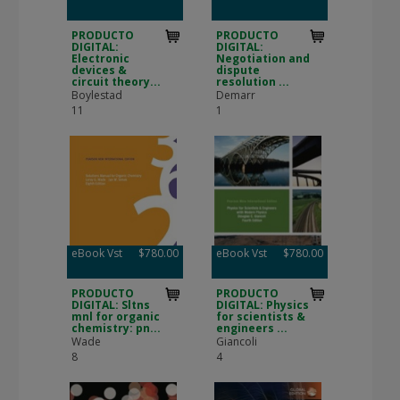
PRODUCTO
PRODUCTO
DIGITAL:
DIGITAL:
Electronic
Negotiation and
devices &
dispute
circuit theory...
resolution ...
Boylestad
Demarr
11
1
eBook Vst
$780.00
eBook Vst
$780.00
PRODUCTO
PRODUCTO
DIGITAL: Sltns
DIGITAL: Physics
mnl for organic
for scientists &
chemistry: pn...
engineers ...
Wade
Giancoli
8
4