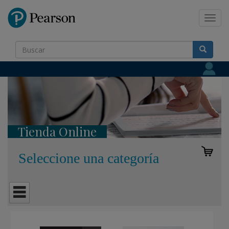
Pearson
Toggl
navig
Tienda Online
Seleccione una categoría