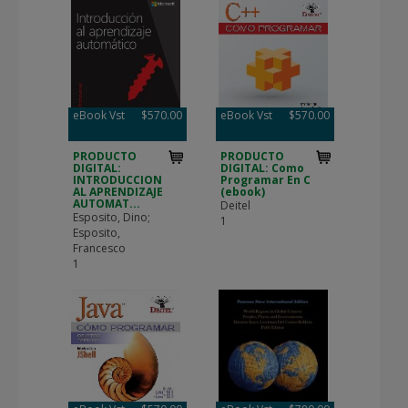
eBook Vst
$570.00
eBook Vst
$570.00
PRODUCTO
PRODUCTO
DIGITAL:
DIGITAL: Como
INTRODUCCION
Programar En C
AL APRENDIZAJE
(ebook)
AUTOMAT...
Deitel
Esposito, Dino;
1
Esposito,
Francesco
1