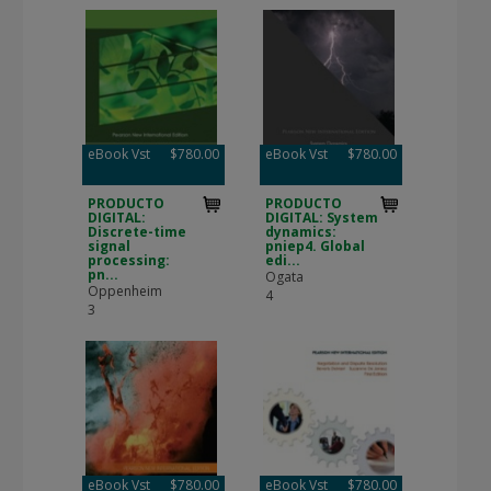
eBook Vst
$780.00
eBook Vst
$780.00
PRODUCTO
PRODUCTO
DIGITAL:
DIGITAL: System
Discrete-time
dynamics:
signal
pniep4. Global
processing:
edi...
pn...
Ogata
Oppenheim
4
3
eBook Vst
$780.00
eBook Vst
$780.00