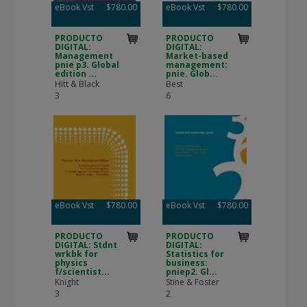
eBook Vst
$780.00
eBook Vst
$780.00
PRODUCTO
PRODUCTO
DIGITAL:
DIGITAL:
Management
Market-based
pnie p3. Global
management:
edition ...
pnie. Glob...
Hitt & Black
Best
3
6
eBook Vst
$780.00
eBook Vst
$780.00
PRODUCTO
PRODUCTO
DIGITAL: Stdnt
DIGITAL:
wrkbk for
Statistics for
physics
business:
f/scientist...
pniep2. Gl...
Knight
Stine & Foster
3
2