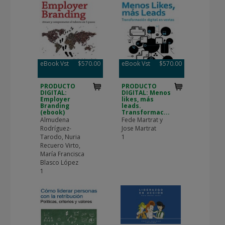
eBook Vst
$570.00
eBook Vst
$570.00
PRODUCTO
PRODUCTO
DIGITAL:
DIGITAL: Menos
Employer
likes, más
Branding
leads.
(ebook)
Transformac...
Almudena
Fede Martrat y
Rodríguez-
Jose Martrat
Tarodo, Nuria
1
Recuero Virto,
María Francisca
Blasco López
1