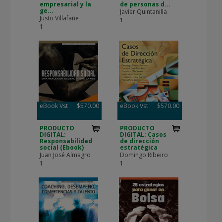
empresarial y la
de personas d...
ge...
Javier Quintanilla
Justo Villafañe
1
1
eBook Vst
$570.00
eBook Vst
$570.00
PRODUCTO
PRODUCTO
DIGITAL:
DIGITAL: Casos
Responsabilidad
de dirección
social (Ebook)
estratégica
Juan José Almagro
Domingo Ribeiro
1
1