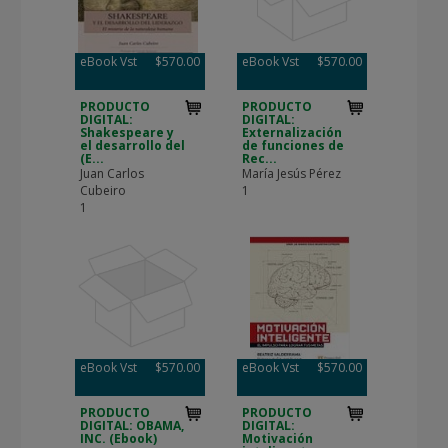
eBook Vst
$570.00
eBook Vst
$570.00
PRODUCTO
PRODUCTO
DIGITAL:
DIGITAL:
Shakespeare y
Externalización
el desarrollo del
de funciones de
(E...
Rec...
Juan Carlos
María Jesús Pérez
Cubeiro
1
1
eBook Vst
$570.00
eBook Vst
$570.00
PRODUCTO
PRODUCTO
DIGITAL: OBAMA,
DIGITAL:
INC. (Ebook)
Motivación