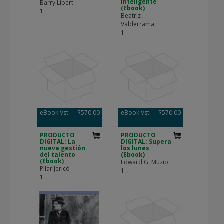
inteligente
Barry Libert
(Ebook)
1
Beatriz
Valderrama
1
eBook Vst
$570.00
eBook Vst
$570.00
PRODUCTO
PRODUCTO
DIGITAL: La
DIGITAL: Supera
nueva gestión
los lunes
del talento
(Ebook)
(Ebook)
Edward G. Muzio
Pilar Jericó
1
1