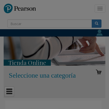
Pearson
Toggl
navig
Tienda Online
Seleccione una categoría