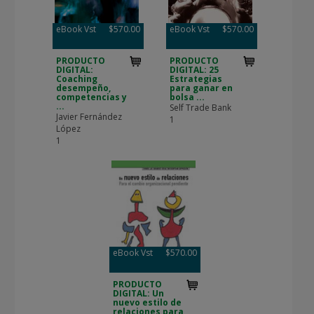
eBook Vst
$570.00
eBook Vst
$570.00
PRODUCTO
PRODUCTO
DIGITAL:
DIGITAL: 25
Coaching
Estrategias
desempeño,
para ganar en
competencias y
bolsa ...
...
Self Trade Bank
Javier Fernández
1
López
1
eBook Vst
$570.00
PRODUCTO
DIGITAL: Un
nuevo estilo de
relaciones para