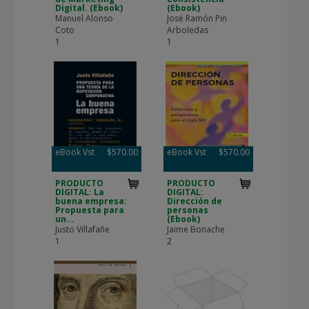
Digital. (Ebook)
(Ebook)
Manuel Alonso
José Ramón Pin
Coto
Arboledas
1
1
eBook Vst
$570.00
eBook Vst
$570.00
PRODUCTO
PRODUCTO
DIGITAL: La
DIGITAL:
buena empresa:
Dirección de
Propuesta para
personas
un...
(Ebook)
Justo Villafañe
Jaime Bonache
1
2