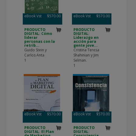
eBook Vst
$570.00
eBook Vst
$570.00
PRODUCTO
PRODUCTO
DIGITAL: Cómo
DIGITAL:
liderar
Liderazgo en
personas con la
acción para
retrib...
gente jove...
Guido Stein y
Cristina Teresa
Carlos Anta
Shahinian y Jim
1
Selman.
1
eBook Vst
$570.00
eBook Vst
$570.00
PRODUCTO
PRODUCTO
DIGITAL: El Plan
DIGITAL:
de Marketing
Consistencia