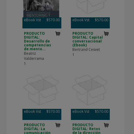
eBook Vst
$570.00
eBook Vst
$570.00
PRODUCTO
PRODUCTO
DIGITAL:
DIGITAL: Capital
Desarrollo de
conversacional
competencias
(Ebook)
de mento...
Bertrand Cesvet
Beatriz
1
Valderrama
1
eBook Vst
$570.00
eBook Vst
$570.00
PRODUCTO
PRODUCTO
DIGITAL: La
DIGITAL: Retos
comunicación
de la dirección