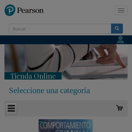
Pearson
Toggl
navig
Tienda Online
Seleccione una categoría