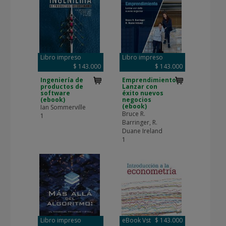
Libro impreso
Libro impreso
$ 143.000
$ 143.000
Ingeniería de
Emprendimiento.
productos de
Lanzar con
software
éxito nuevos
(ebook)
negocios
(ebook)
Ian Sommerville
Bruce R.
1
Barringer, R.
Duane Ireland
1
Libro impreso
eBook Vst
$ 143.000