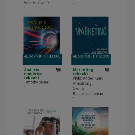
Whittle, Xiwei Xu
1
1
eBook Vst
$ 143.000
eBook Vst
$ 143.000
Análisis
Marketing
numérico
(ebook)
(ebook)
Philip Kotler, Gary
Timothy Sauer
Armstrong,
1
Sridhar
Balasubramanian
1