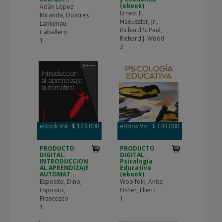
(ebook)
Adán López
Ernest F.
Miranda, Dolores
Haeussler, Jr.,
Lankenau
Richard S. Paul,
Caballero
Richard J. Wood
1
2
eBook Vst
$ 143.000
eBook Vst
$ 143.000
PRODUCTO
PRODUCTO
DIGITAL:
DIGITAL:
INTRODUCCION
Psicología
AL APRENDIZAJE
Educativa
AUTOMAT...
(ebook)
Esposito, Dino;
Woolfolk, Anita;
Esposito,
Usher, Ellen L.
Francesco
1
1