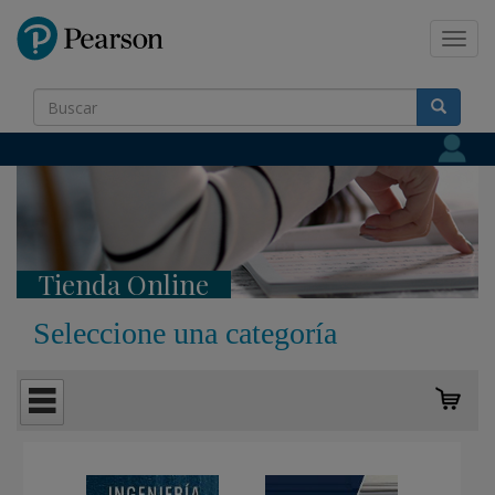
Pearson
Toggl
navig
Tienda Online
Seleccione una categoría