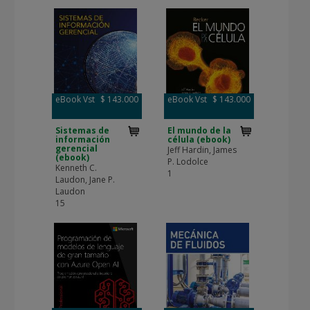
eBook Vst
$ 143.000
eBook Vst
$ 143.000
Sistemas de
El mundo de la
información
célula (ebook)
gerencial
Jeff Hardin, James
(ebook)
P. Lodolce
Kenneth C.
1
Laudon, Jane P.
Laudon
15