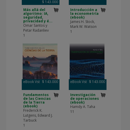
$ 143.000
Más allá del
Introducción a
algoritmo: IA,
la econometría
seguridad,
(ebook)
privacidad y é...
James H. Stock,
Omar Santos y
Mark W. Watson
Petar Radanliev
1
1
eBook Vst
$ 143.000
eBook Vst
$ 143.000
Fundamentos
Investigación
de las Ciencias
de operaciones
de la Tierra
(ebook)
(ebook)
Hamdy A. Taha
Frederick K.
11
Lutgens, Edward J.
Tarbuck
1