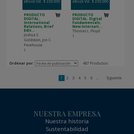
eBook Vst
$ 230.000
eBook Vst
$ 230.000
PRODUCTO
PRODUCTO
DIGITAL:
DIGITAL: Digital
International
Fundamentals:
Relations, Brief
New Internati...
Edit...
Thomas L. Floyd
Joshua S.
1
Goldstein, Jon C.
Pevehouse
1
:
Ordenar por
487 Productos
1
2
3
4
5
6
...
Siguiente
NUESTRA EMPRESA
Nuestra historia
Sustentabilidad