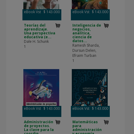
eBook Vst
$ 143.000
eBook Vst
$ 143.000
Teorías del
Inteligencia de
aprendizaje.
negocios,
Una perspectiva
analítica,
educativa (e...
ciencia de
datos...
Dale H. Schunk
Ramesh Sharda,
1
Dursun Delen,
Efraim Turban
1
eBook Vst
$ 143.000
eBook Vst
$ 143.000
Administración
Matemáticas
de proyectos.
para
La clave para la
administración
coordin...
y economía