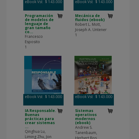
eBook Vst
$ 143.000
eBook Vst
$ 143.000
Programación
Mecánica de
de modelos de
fluidos (ebook)
lenguaje de
Robert L. Mott,
gran tamaño
Joseph A. Untener
co...
1
Francesco
Esposito
1
eBook Vst
$ 143.000
eBook Vst
$ 143.000
IA Responsable.
Sistemas
Buenas
operativos
prácticas para
modernos
crear sistemas
(ebook)
...
Andrew S.
Qinghua Lu,
Tanenbaum,
Liming Zhu, Jon
Herbert Bos