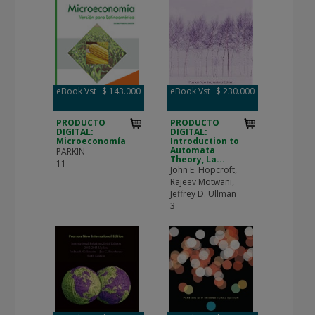
eBook Vst
$ 143.000
eBook Vst
$ 230.000
PRODUCTO
PRODUCTO
DIGITAL:
DIGITAL:
Microeconomía
Introduction to
Automata
PARKIN
Theory, La...
11
John E. Hopcroft,
Rajeev Motwani,
Jeffrey D. Ullman
3