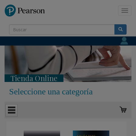
Pearson
Toggl
navig
Tienda Online
Seleccione una categoría