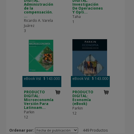
DIGITAL:
DIGITAL:
Administración
Investigación
de la
De Operaciones
compensación.
Y Opti...
...
Taha
Ricardo A. Varela
1
Juárez
3
eBook Vst
$ 143.000
eBook Vst
$ 143.000
PRODUCTO
PRODUCTO
DIGITAL:
DIGITAL:
Microeconomía
Economía
Versión Para
(eBook)
Latinoam...
Parkin
Parkin
12
12
:
Ordenar por
449 Productos