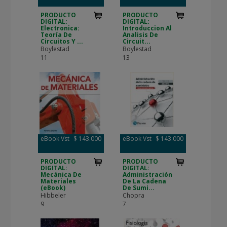
PRODUCTO
PRODUCTO
DIGITAL:
DIGITAL:
Electronica:
Introduccion Al
Teoría De
Analisis De
Circuitos Y ...
Circuit...
Boylestad
Boylestad
11
13
eBook Vst
$ 143.000
eBook Vst
$ 143.000
PRODUCTO
PRODUCTO
DIGITAL:
DIGITAL:
Mecánica De
Administración
Materiales
De La Cadena
(eBook)
De Sumi...
Hibbeler
Chopra
9
7