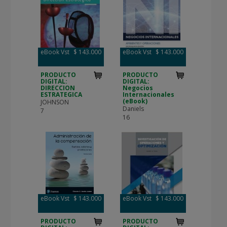
eBook Vst
$ 143.000
eBook Vst
$ 143.000
PRODUCTO
PRODUCTO
DIGITAL:
DIGITAL:
DIRECCION
Negocios
ESTRATEGICA
Internacionales
(eBook)
JOHNSON
Daniels
7
16
eBook Vst
$ 143.000
eBook Vst
$ 143.000
PRODUCTO
PRODUCTO