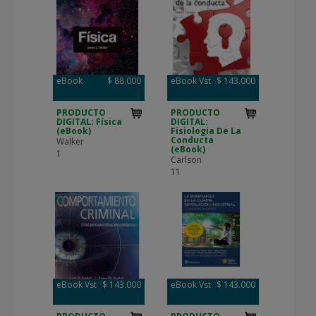
eBook
$ 88.000
eBook Vst
$ 143.000
PRODUCTO
PRODUCTO
DIGITAL: Física
DIGITAL:
(eBook)
Fisiologia De La
Conducta
Walker
(eBook)
1
Carlson
11
eBook Vst
$ 143.000
eBook Vst
$ 143.000