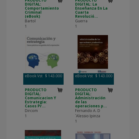
PRODUCTO
PRODUCTO
DIGITAL:
DIGITAL: La
Comportamiento
Enseñanza En La
Criminal
Cuarta
(eBook)
Revolució...
Bartol
Guerra
1
1
eBook Vst
$ 143.000
eBook Vst
$ 143.000
PRODUCTO
PRODUCTO
DIGITAL:
DIGITAL:
Comunicacion Y
Administración
Estrategia:
de las
Casos Pr...
operaciones p...
Dircom
Fernando A. D
1
´Alessio Ipinza
1