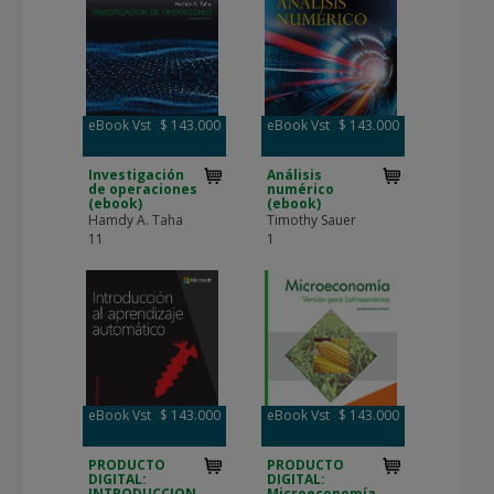
eBook Vst
$ 143.000
eBook Vst
$ 143.000
Investigación
Análisis
de operaciones
numérico
(ebook)
(ebook)
Hamdy A. Taha
Timothy Sauer
11
1
eBook Vst
$ 143.000
eBook Vst
$ 143.000
PRODUCTO
PRODUCTO
DIGITAL:
DIGITAL:
INTRODUCCION
Microeconomía