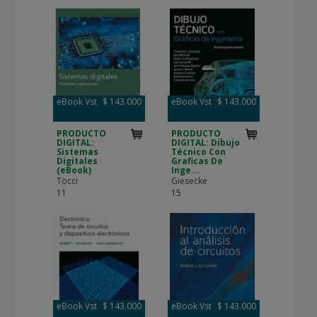
eBook Vst
$ 143.000
eBook Vst
$ 143.000
PRODUCTO
PRODUCTO
DIGITAL:
DIGITAL: Dibujo
Sistemas
Técnico Con
Digitales
Graficas De
(eBook)
Inge...
Tocci
Giesecke
11
15
eBook Vst
$ 143.000
eBook Vst
$ 143.000