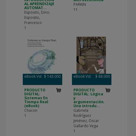
AL APRENDIZAJE
PARKIN
AUTOMAT...
11
Esposito, Dino;
Esposito,
Francesco
1
eBook Vst
$ 143.000
eBook Vst
$ 88.000
PRODUCTO
PRODUCTO
DIGITAL:
DIGITAL: Lógica
Sistemas En
y
Tiempo Real
argumentación.
(eBook)
Una introdu...
Chacon
Gabriela
1
Rodríguez
Jiménez, Oscar
Gallardo Vega
1