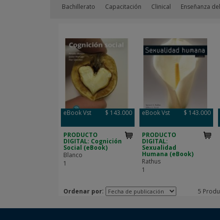
Bachillerato
Capacitación
Clinical
Enseñanza del
eBook Vst
$ 143.000
eBook Vst
$ 143.000
PRODUCTO
PRODUCTO
DIGITAL: Cognición
DIGITAL:
Social (eBook)
Sexualidad
Humana (eBook)
Blanco
Rathus
1
1
:
Ordenar por
5 Produ