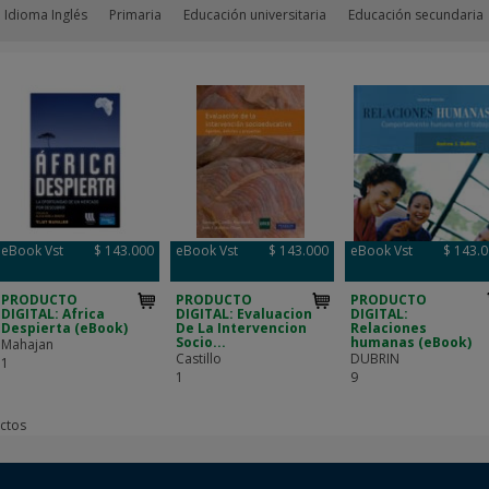
 Idioma Inglés
Primaria
Educación universitaria
Educación secundaria
eBook Vst
$ 143.000
eBook Vst
$ 143.000
eBook Vst
$ 143.
PRODUCTO
PRODUCTO
PRODUCTO
DIGITAL: Africa
DIGITAL: Evaluacion
DIGITAL:
Despierta (eBook)
De La Intervencion
Relaciones
Socio...
humanas (eBook)
Mahajan
Castillo
DUBRIN
1
1
9
ctos