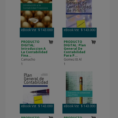
eBook Vst
$ 143.000
eBook Vst
$ 143.000
PRODUCTO
PRODUCTO
DIGITAL:
DIGITAL: Plan
Introduccion A
General De
La Contabilidad
Contabilidad
Fina...
Para P...
Camacho
Gomez Et Al
1
1
eBook Vst
$ 143.000
eBook Vst
$ 143.000
PRODUCTO
PRODUCTO