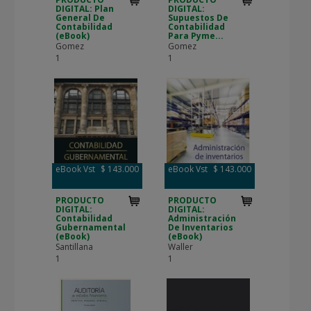
DIGITAL: Plan
DIGITAL:
General De
Supuestos De
Contabilidad
Contabilidad
(eBook)
Para Pyme...
Gomez
Gomez
1
1
eBook Vst
$ 143.000
eBook Vst
$ 143.000
PRODUCTO
PRODUCTO
DIGITAL:
DIGITAL:
Contabilidad
Administración
Gubernamental
De Inventarios
(eBook)
(eBook)
Santillana
Waller
1
1