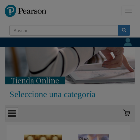
Pearson
Toggl
navig
Tienda Online
Seleccione una categoría