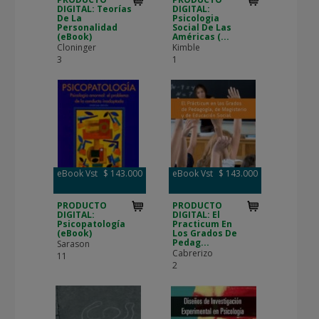
DIGITAL: Teorías
DIGITAL:
De La
Psicologia
Personalidad
Social De Las
(eBook)
Américas (...
Cloninger
Kimble
3
1
eBook Vst
$ 143.000
eBook Vst
$ 143.000
PRODUCTO
PRODUCTO
DIGITAL:
DIGITAL: El
Psicopatología
Practicum En
(eBook)
Los Grados De
Pedag...
Sarason
Cabrerizo
11
2