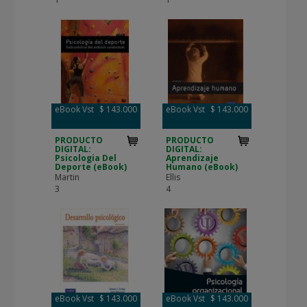
eBook Vst
$ 143.000
eBook Vst
$ 143.000
PRODUCTO
PRODUCTO
DIGITAL:
DIGITAL:
Psicologia Del
Aprendizaje
Deporte (eBook)
Humano (eBook)
Martin
Ellis
3
4
eBook Vst
$ 143.000
eBook Vst
$ 143.000