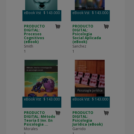
eBook Vst
$ 143.000
eBook Vst
$ 143.000
PRODUCTO
PRODUCTO
DIGITAL:
DIGITAL:
Procesos
Psicologia
Cognitivos
Social Aplicada
(eBook)
(eBook)
Smith
Sanchez
1
1
eBook Vst
$ 143.000
eBook Vst
$ 143.000
PRODUCTO
PRODUCTO
DIGITAL: Método
DIGITAL:
Teoría E Inv. En
Psicologia
Psicologia ...
Jurídica (eBook)
Morales
Garrido
1
1