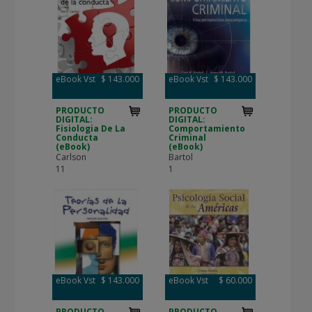
eBook Vst
$ 143.000
eBook Vst
$ 143.000
PRODUCTO
PRODUCTO
DIGITAL:
DIGITAL:
Fisiologia De La
Comportamiento
Conducta
Criminal
(eBook)
(eBook)
Carlson
Bartol
11
1
eBook Vst
$ 143.000
eBook Vst
$ 60.000
PRODUCTO
PRODUCTO