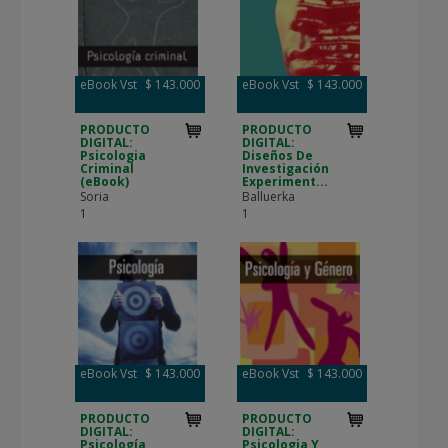
eBook Vst
$ 143.000
eBook Vst
$ 143.000
PRODUCTO
PRODUCTO
DIGITAL:
DIGITAL:
Psicologia
Diseños De
Criminal
Investigación
(eBook)
Experiment...
Soria
Balluerka
1
1
eBook Vst
$ 143.000
eBook Vst
$ 143.000
PRODUCTO
PRODUCTO
DIGITAL:
DIGITAL:
Psicología
Psicologia Y