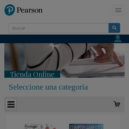
Pearson
Toggl
navig
Tienda Online
Seleccione una categoría