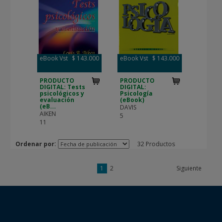
eBook Vst
$ 143.000
eBook Vst
$ 143.000
PRODUCTO
PRODUCTO
DIGITAL: Tests
DIGITAL:
psicológicos y
Psicología
evaluación
(eBook)
(eB...
DAVIS
AIKEN
5
11
:
Ordenar por
32 Productos
1
2
Siguiente