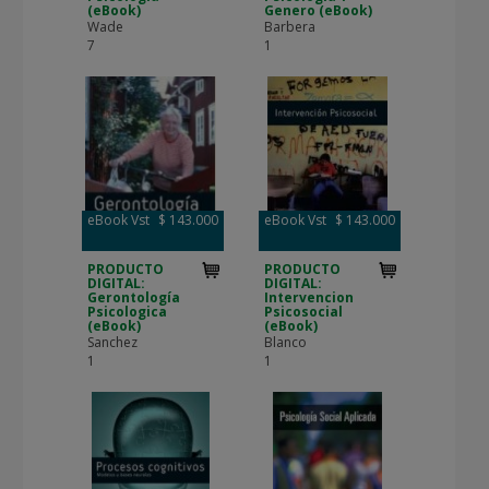
(eBook)
Genero (eBook)
Wade
Barbera
7
1
eBook Vst
$ 143.000
eBook Vst
$ 143.000
PRODUCTO
PRODUCTO
DIGITAL:
DIGITAL:
Gerontología
Intervencion
Psicologica
Psicosocial
(eBook)
(eBook)
Sanchez
Blanco
1
1