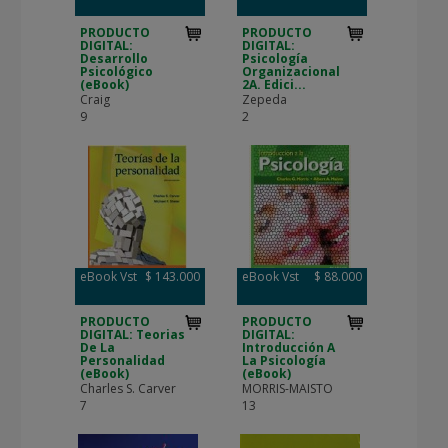
PRODUCTO
PRODUCTO
DIGITAL:
DIGITAL:
Desarrollo
Psicología
Psicológico
Organizacional
(eBook)
2A. Edici...
Craig
Zepeda
9
2
eBook Vst
$ 143.000
eBook Vst
$ 88.000
PRODUCTO
PRODUCTO
DIGITAL: Teorias
DIGITAL:
De La
Introducción A
Personalidad
La Psicología
(eBook)
(eBook)
Charles S. Carver
MORRIS-MAISTO
7
13