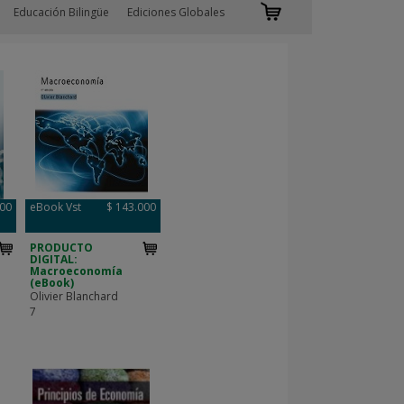
Educación Bilingüe
Ediciones Globales
000
eBook Vst
$ 143.000
PRODUCTO
DIGITAL:
Macroeconomía
(eBook)
Olivier Blanchard
7