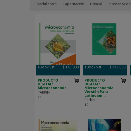
Bachillerato
Capacitación
Clinical
Enseñanza del
eBook Vst
$ 143.000
eBook Vst
$ 143.000
PRODUCTO
PRODUCTO
DIGITAL:
DIGITAL:
Microeconomía
Microeconomía
Versión Para
PARKIN
Latinoam...
11
Parkin
12