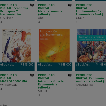
PRODUCTO
PRODUCTO
PRODUCTO
DIGITAL: Economía.
DIGITAL:
DIGITAL:
Principios Y
Macroeconomía
Fundamentos De
Herramientas...
(eBook)
Economía (eBook)
O Sullivan
Abel
Graue
3
4
1
eBook Vst
$ 143.000
eBook Vst
$ 143.000
eBook Vst
$ 143.
PRODUCTO
PRODUCTO
PRODUCTO
DIGITAL:
DIGITAL:
DIGITAL: Economía
MACROECONOMIA
Introducción a la
ambiental (eBook)
Econometría
WILLIAMSON
LABANDEIRA
(eBook)
4
1
STOCK
3
uctos