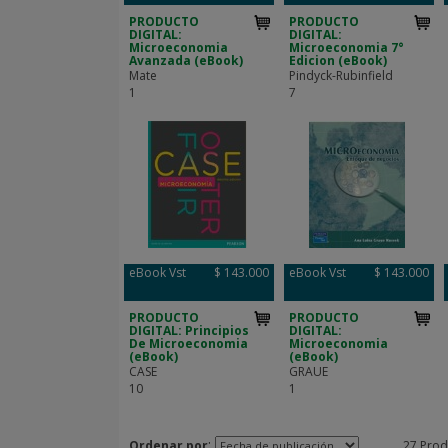
PRODUCTO
PRODUCTO
DIGITAL:
DIGITAL:
Microeconomia
Microeconomia 7°
Avanzada (eBook)
Edicion (eBook)
Mate
Pindyck-Rubinfield
1
7
eBook Vst
$ 143.000
eBook Vst
$ 143.000
PRODUCTO
PRODUCTO
DIGITAL: Principios
DIGITAL:
De Microeconomia
Microeconomia
(eBook)
(eBook)
CASE
GRAUE
10
1
:
Ordenar por
27 Prod