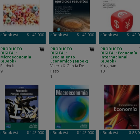
eBook Vst
$ 143.000
eBook Vst
$ 143.000
eBook Vst
$ 143.
PRODUCTO
PRODUCTO
PRODUCTO
DIGITAL:
DIGITAL:
DIGITAL: Economía
Microeconomia
Crecimiento
Internacional
(eBook)
Economico (eBook)
(eBook)
Pindyck
Valero & Garcia De
Krugman
9
Paso
10
1
eBook Vst
$ 143.000
eBook Vst
$ 143.000
eBook Vst
$ 88.