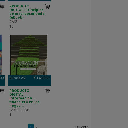
PRODUCTO
DIGITAL: Principios
de macroeconomía
(eBook)
CASE
10
000
eBook Vst
$ 143.000
PRODUCTO
DIGITAL:
Información
financiera en los
negoc...
LAMBRETON
1
1
2
Siguiente