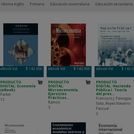
 Idioma Inglés
Primaria
Educación universitaria
Educación secundaria
eBook Vst
$ 143.000
eBook Vst
$ 143.000
eBook Vst
$ 143.
PRODUCTO
PRODUCTO
PRODUCTO
DIGITAL: Economía
DIGITAL:
DIGITAL: Hacienda
(eBook)
Microeconomía.
Pública I. Teoría
Ejercicios
del pres...
Parkin
Prácticos...
Francisco J. Paniagua
12
Ramos
Soto, Reyes Navarro
3
Pascual
2