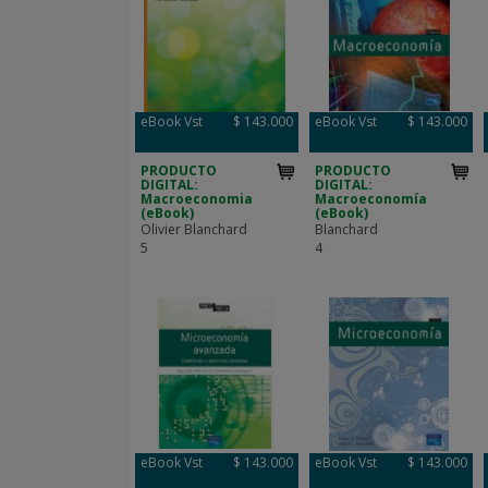
eBook Vst
$ 143.000
eBook Vst
$ 143.000
PRODUCTO
PRODUCTO
DIGITAL:
DIGITAL:
Macroeconomia
Macroeconomía
(eBook)
(eBook)
Olivier Blanchard
Blanchard
5
4
eBook Vst
$ 143.000
eBook Vst
$ 143.000