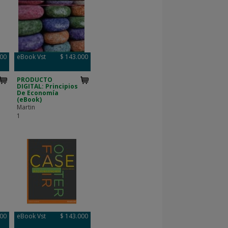
000
eBook Vst
$ 143.000
PRODUCTO
DIGITAL: Principios
De Economía
(eBook)
Martin
1
000
eBook Vst
$ 143.000