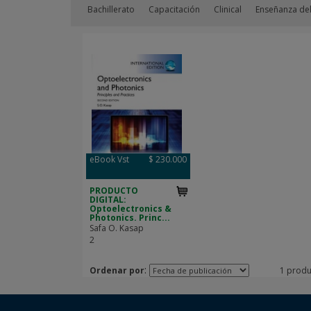
Bachillerato
Capacitación
Clinical
Enseñanza del
eBook Vst
$ 230.000
PRODUCTO
DIGITAL:
Optoelectronics &
Photonics. Princ...
Safa O. Kasap
2
:
Ordenar por
1 produ