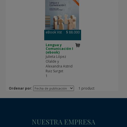
eBook Vst
$ 88.000
Lengua y
Comunicación I
(ebook)
Julieta López
Olalde y
Alexandra Astrid
Ruiz Surget
1
:
Ordenar por
1 product
NUESTRA EMPRESA