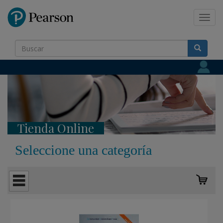
Pearson
Toggl
navig
Tienda Online
Seleccione una categoría