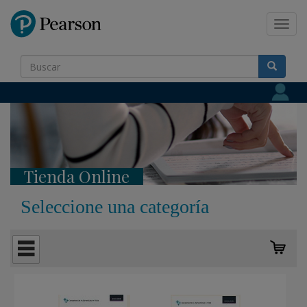
Pearson
Toggl
navig
Tienda Online
Seleccione una categoría