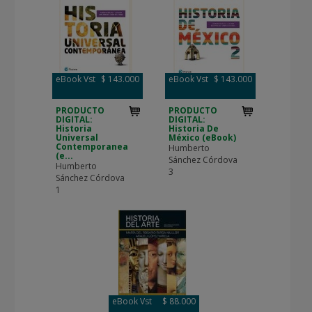
eBook Vst
$ 143.000
eBook Vst
$ 143.000
PRODUCTO
PRODUCTO
DIGITAL:
DIGITAL:
Historia
Historia De
Universal
México (eBook)
Contemporanea
Humberto
(e...
Sánchez Córdova
Humberto
3
Sánchez Córdova
1
eBook Vst
$ 88.000