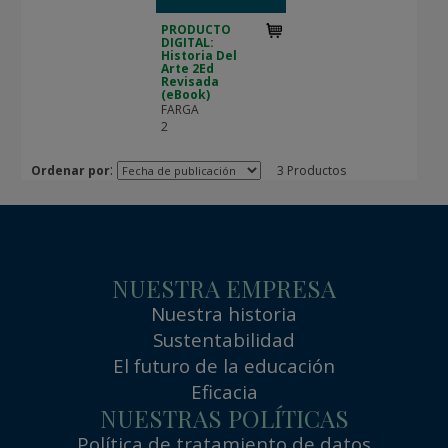
PRODUCTO
DIGITAL:
Historia Del
Arte 2Ed
Revisada
(eBook)
FARGA
2
:
Ordenar por
3 Productos
NUESTRA EMPRESA
Nuestra historia
Sustentabilidad
El futuro de la educación
Eficacia
NUESTRAS POLÍTICAS
Política de tratamiento de datos