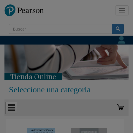
Pearson
Toggl
navig
Tienda Online
Seleccione una categoría