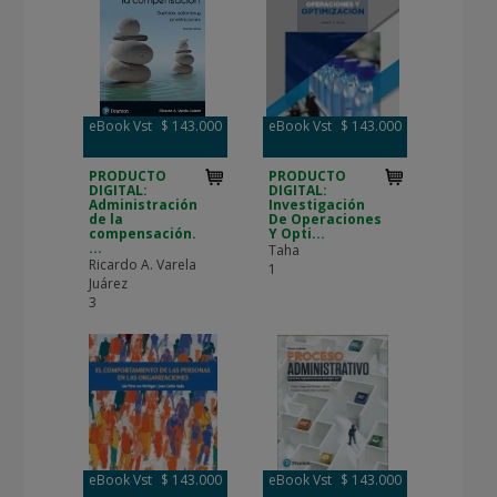
eBook Vst
$ 143.000
eBook Vst
$ 143.000
PRODUCTO
PRODUCTO
DIGITAL:
DIGITAL:
Administración
Investigación
de la
De Operaciones
compensación.
Y Opti...
...
Taha
Ricardo A. Varela
1
Juárez
3
eBook Vst
$ 143.000
eBook Vst
$ 143.000