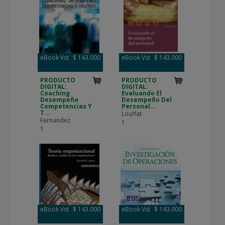
eBook Vst
$ 143.000
eBook Vst
$ 143.000
PRODUCTO
PRODUCTO
DIGITAL:
DIGITAL:
Coaching
Evaluando El
Desempeño
Desempeño Del
Competencias Y
Personal...
T...
Louffat
Fernandez
1
1
eBook Vst
$ 143.000
eBook Vst
$ 143.000