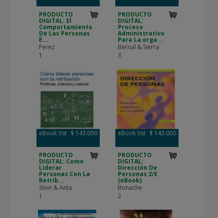
PRODUCTO
PRODUCTO
DIGITAL: El
DIGITAL:
Comportamiento
Proceso
De Las Personas
Administrativo
E...
Para La orga...
Perez
Bernal & Sierra
1
3
eBook Vst
$ 143.000
eBook Vst
$ 143.000
PRODUCTO
PRODUCTO
DIGITAL: Como
DIGITAL:
Liderar
Dirección De
Personas Con La
Personas 2/E
Retrib...
(eBook)
Stein & Anta
Bonache
1
2