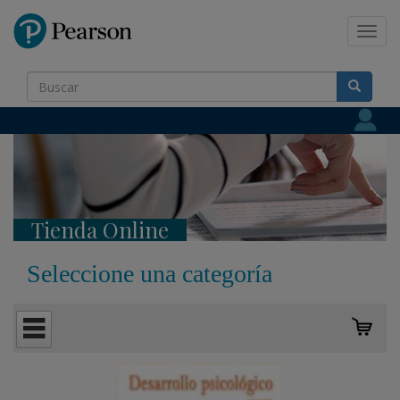
Pearson
Toggl
navig
Tienda Online
Seleccione una categoría