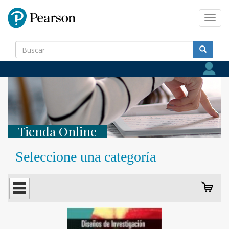
Pearson
Toggl
navig
Tienda Online
Seleccione una categoría