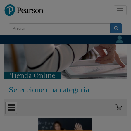
Pearson
Toggl
navig
Tienda Online
Seleccione una categoría