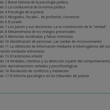
lo 2 Breve historia de la psicología jurídica
ulo 3 La conducencia de la norma jurídica
lo 4 Psicología de la policía
ulo 5 Abogados, fiscales... de profesión, convencer
ulo 6 El jurado
ulo 7 Los jueces y sus decisiones: La re-construcción de la "verdad"
ulo 8 Metamemoria de los testigos presenciales
ulo 9 Memorias recobradas y falsas memorias
ulo 10 Identificación de personas: Las ruedas de reconocimiento
ulo 11 La obtención de información mediante el interrogatorio del s
mación mediante entrevistas
lo 13 El testimonio infantil
ulo 14 Verdades, mentiras y su detección a partir del comportamiento
ción: Aproximaciones verbales y psicofisiológicas
ulo 16 Resolución de conflictos y mediación
lo 17 El informe psicológico en los tribunales de justicia