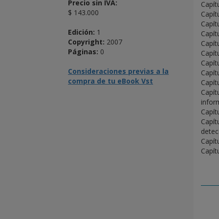
Precio sin IVA:
Capítu
$ 143.000
Capít
Capítu
Edición:
1
Capít
Copyright:
2007
Capít
Páginas:
0
Capít
Capít
Consideraciones previas a la
Capít
compra de tu eBook Vst
Capít
Capít
infor
Capítu
Capít
detec
Capít
Capítu