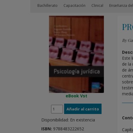
Bachillerato
Capacitación
Clinical
Enseñanza del
PR
By Ga
Descr
Este 
de la
de ám
centr
sobre
testi
mediac
eBook Vst
Cont
Disponibilidad:
En existencia
ISBN:
9788483222652
Capítu